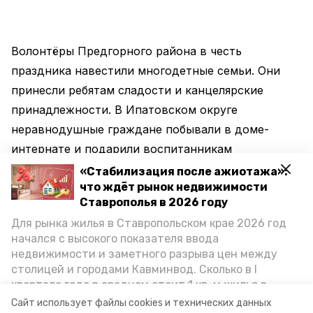
Волонтёры Предгорного района в честь
праздника навестили многодетные семьи. Они
принесли ребятам сладости и канцелярские
принадлежности. В Ипатовском округе
неравнодушные граждане побывали в доме-
интернате и подарили воспитанникам
учреждения настольные игры.
«Стабилизация после ажиотажа»:
что ждёт рынок недвижимости
Ставрополья в 2026 году
Для рынка жилья в Ставропольском крае 2026 год
начался с высокого показателя ввода
Большой субботник на территории
недвижимости и заметного разрыва цен между
государственного заказника провели активисты
столицей и городами Кавминвод. Сколько в I
села Новоблагодарного. В Кочубеевском районе
квартале года в среднем стоит 1 кв. м жилья в
волонтёры центра «Пегас» навели порядок на
городах и округах региона, как изменился спрос на
Сайт использует файлы cookies и технических данных