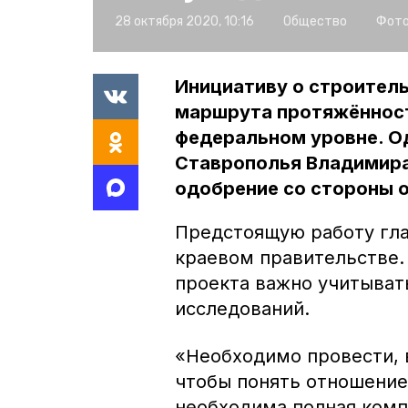
28 октября 2020, 10:16
Общество
Фото
Инициативу о строител
маршрута протяжённост
федеральном уровне. О
Ставрополья Владимира
одобрение со стороны 
Предстоящую работу гла
краевом правительстве.
проекта важно учитыват
исследований.
«Необходимо провести, 
чтобы понять отношение 
необходима полная комп