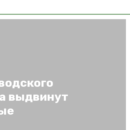
водского
а выдвинут
ые