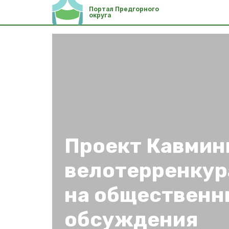
Портал Предгорного
округа
Проект Кавмин
велотерренкур
на общественн
обсуждения