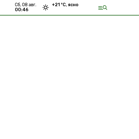
сб, 08 авг.
+
21
°С,
ясно
00:46