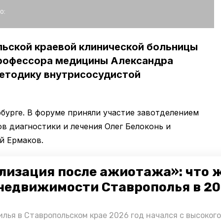
о:
ьской краевой клинической больницы
рофессора медицины Александра
методику внутрисосудистой
бурге. В форуме приняли участие завотделением
в диагностики и лечения Олег Белоконь и
й Ермаков.
а познакомили с устройством для проведения этой
лизация после ажиотажа»: что 
удили специфику работы с ним, порядок отбора
недвижимости Ставрополья в 2
 вмешательства, а также возможные осложнения и
ообщило
информационное агентство «Победа26».
лья в Ставропольском крае 2026 год начался с высоког