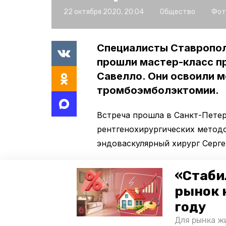
22 октября 2020, 20:04
Общество
Фот
Специалисты Ставропол
прошли мастер-класс п
Савелло. Они освоили 
тромбоэмболэктомии.
Встреча прошла в Санкт-Петер
рентгенохирургических методо
эндоваскулярный хирург Серге
Во время форума врачей сперв
«Стаби
процедуры — Grasper. Они обс
рынок 
пациентов для хирургического
году
клинические случаи. Об этом
с
Для рынка жи