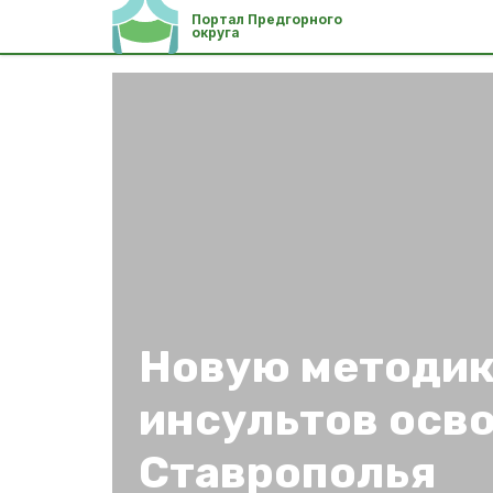
Портал Предгорного
округа
Новую методик
инсультов осв
Ставрополья