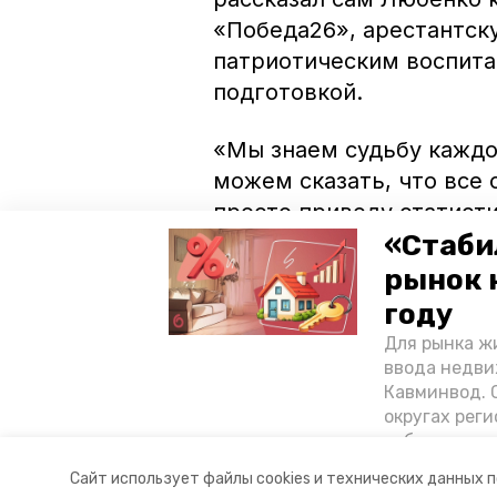
«Победа26», арестантск
патриотическим воспита
подготовкой.
«Мы знаем судьбу каждо
можем сказать, что все 
просто приведу статисти
«Стаби
Так, сейчас только 10 п
рынок 
криминальные круги. Ос
году
получить образование, н
Для рынка жи
семьями и детьми.
ввода недви
Кавминвод. С
округах реги
Подробнее о судьбах в
себестоимост
репортаже ИА «Победа2
стоимости к
Сайт использует файлы cookies и технических данных 
«Победы26»