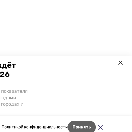
ждёт
026
о показателя
ородами
 городах и
гнозы о
дент
Лента новостей
с
Политикой конфиденциальности
Принять