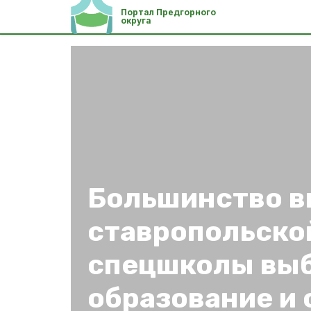
Портал Предгорного
округа
Большинство в
ставропольско
спецшколы вы
образование и