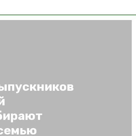
ыпускников
й
бирают
 семью