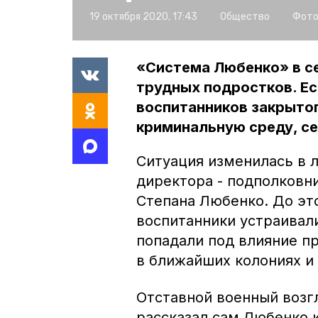
19 октября 2020, 17:43
Общество
Фото
«Система Любенко» в се
трудных подростков. Ес
воспитанников закрыто
криминальную среду, сей
Ситуация изменилась в 
директора - подполковни
Степана Любенко. До эт
воспитанники устраивал
попадали под влияние п
в ближайших колониях и
Отставной военный возгл
рассказал сам Любенко 