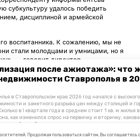
ую субкультуру удалось победить
нием, дисциплиной и армейской
го воспитанника. К сожалению, мы не
они стали молодцами и умницами, но я
ку», — говорит директор.
лизация после ажиотажа»: что 
роцентов выпускников возвращаются в
недвижимости Ставрополья в 2
тальные стараются социализироваться:
айти работу. Три человека обзавелись
лья в Ставропольском крае 2026 год начался с высоког
жимости и заметного разрыва цен между столицей и г
колько в I квартале года в среднем стоит 1 кв. м жилья в
она, как изменился спрос на первичку и вторичку, какова
оспитанников спецшколы
читайте
в
ь стройки собственного жилья в этом году и какие про
6».
вадратных метров дают эксперты, выясняла корреспон
посетителей.
Продолжая пользоваться сайтом, Вы соглашаетесь 
.