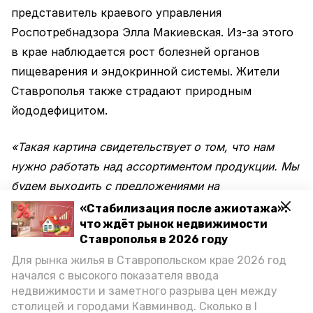
представитель краевого управления
Роспотребнадзора Элла Макиевская. Из-за этого
в крае наблюдается рост болезней органов
пищеварения и эндокринной системы. Жители
Ставрополья также страдают природным
йододефицитом.
«Такая картина свидетельствует о том, что нам
нужно работать над ассортиментом продукции. Мы
будем выходить с предложениями на
правительство, чтобы ассортимент расширять», —
«Стабилизация после ажиотажа»:
что ждёт рынок недвижимости
отметила Элла Макиевская.
Ставрополья в 2026 году
Для рынка жилья в Ставропольском крае 2026 год
Специалисты провели исследование в рамках
начался с высокого показателя ввода
реализации проекта Роспотребнадзора
недвижимости и заметного разрыва цен между
«Здоровое питание», который входит в
столицей и городами Кавминвод. Сколько в I