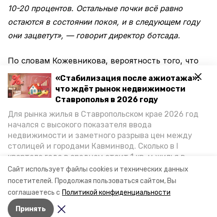
10-20 процентов. Остальные почки всё равно
остаются в состоянии покоя, и в следующем году
они зацветут», — говорит директор ботсада.
По словам Кожевникова, вероятность того, что
растение погибнет, довольно мала. Однако
«Стабилизация после ажиотажа»:
холодная зима может этому поспособствовать
что ждёт рынок недвижимости
Ставрополья в 2026 году
«Если же будет минус 20-25, то есть вероятность,
Для рынка жилья в Ставропольском крае 2026 год
начался с высокого показателя ввода
что растение погибнет, так как оно из кроны
недвижимости и заметного разрыва цен между
израсходовало часть питательных веществ.
столицей и городами Кавминвод. Сколько в I
Концентрация клеточного сока уменьшилась, а
квартале года в среднем стоит 1 кв. м жилья в
значит, и морозостойкость этого растения
городах и округах региона, как изменился спрос на
Сайт использует файлы cookies и технических данных
первичку и вторичку, какова себестоимость
снизилась», — сообщил эксперт.
посетителей.
Продолжая пользоваться сайтом, Вы
стройки собственного жилья в этом году и какие
соглашаетесь с
Политикой конфиденциальности
прогнозы о стоимости квадратных метров дают
Принять
эксперты, выясняла корреспондент «Победы26».
Авторы:
Светлана Наздрачёва