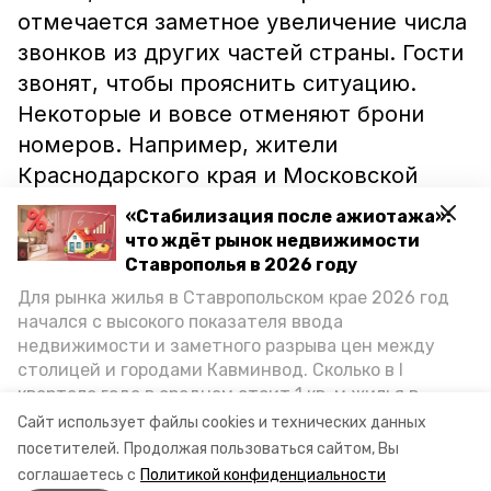
отмечается заметное увеличение числа
звонков из других частей страны. Гости
звонят, чтобы прояснить ситуацию.
Некоторые и вовсе отменяют брони
номеров. Например, жители
Краснодарского края и Московской
области.
«Стабилизация после ажиотажа»:
что ждёт рынок недвижимости
Об идентичной ситуации сообщили и в
Ставрополья в 2026 году
гостиницах Кавминвод. Так в
Для рынка жилья в Ставропольском крае 2026 год
начался с высокого показателя ввода
пятигорском бизнес-отеле «Маск»
недвижимости и заметного разрыва цен между
отметили, что несколько групп
столицей и городами Кавминвод. Сколько в I
туристов отказались приезжать из-за
квартале года в среднем стоит 1 кв. м жилья в
опасений угодить на обязательную
городах и округах региона, как изменился спрос на
Сайт использует файлы cookies и технических данных
первичку и вторичку, какова себестоимость
самоизоляцию.
посетителей.
Продолжая пользоваться сайтом, Вы
стройки собственного жилья в этом году и какие
соглашаетесь с
Политикой конфиденциальности
прогнозы о стоимости квадратных метров дают