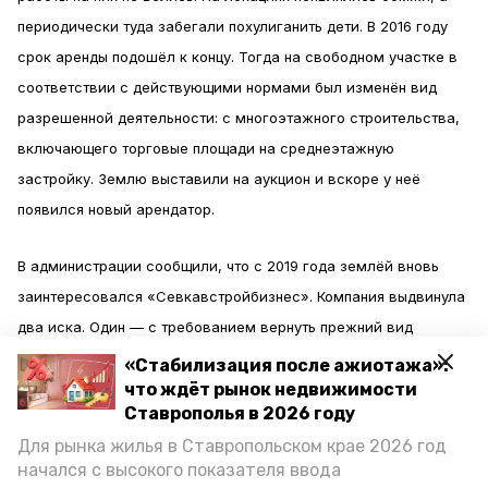
периодически туда забегали похулиганить дети. В 2016 году
срок аренды подошёл к концу. Тогда на свободном участке в
соответствии с действующими нормами был изменён вид
разрешенной деятельности: с многоэтажного строительства,
включающего торговые площади на среднеэтажную
застройку. Землю выставили на аукцион и вскоре у неё
появился новый арендатор.
В администрации сообщили, что с 2019 года землёй вновь
заинтересовался «Севкавстройбизнес». Компания выдвинула
два иска. Один — с требованием вернуть прежний вид
разрешенной деятельности, а второй — с требованием вновь
«Стабилизация после ажиотажа»:
объединить три участка в один.
что ждёт рынок недвижимости
Ставрополья в 2026 году
Для рынка жилья в Ставропольском крае 2026 год
В материалах дела арбитражного суда сказано, что заявитель
начался с высокого показателя ввода
хочет достроить многоквартирный дом с офисами. Это