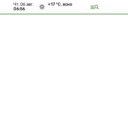
чт, 06 авг.
+
17
°С,
ясно
06:56