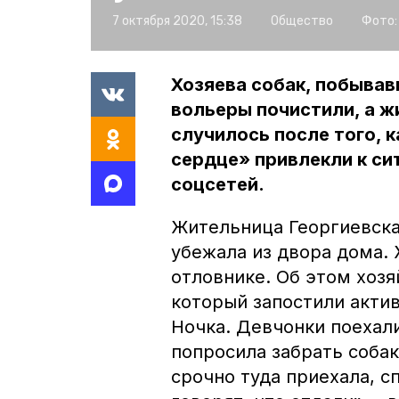
7 октября 2020, 15:38
Общество
Фото:
Хозяева собак, побывав
вольеры почистили, а 
случилось после того, 
сердце» привлекли к си
соцсетей.
Жительница Георгиевска 
убежала из двора дома.
отловнике. Об этом хозя
который запостили акти
Ночка. Девчонки поехали
попросила забрать собаку
срочно туда приехала, сп