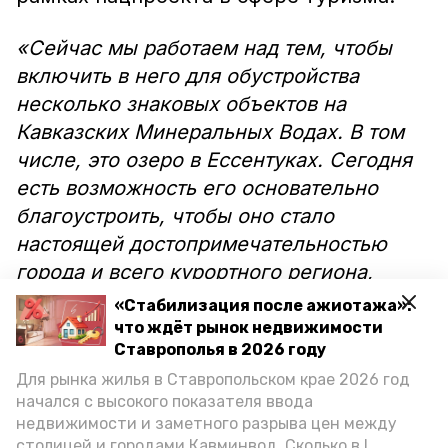
«Сейчас мы работаем над тем, чтобы
включить в него для обустройства
несколько знаковых объектов на
Кавказских Минеральных Водах. В том
числе, это озеро в Ессентуках. Сегодня
есть возможность его основательно
благоустроить, чтобы оно стало
настоящей достопримечательностью
города и всего курортного региона,
дополнительно привлекая сюда
«Стабилизация после ажиотажа»:
туристов», — прокомментировал
что ждёт рынок недвижимости
Ставрополья в 2026 году
Владимир Владимиров.
Для рынка жилья в Ставропольском крае 2026 год
начался с высокого показателя ввода
На данном этапе разрабатывается
недвижимости и заметного разрыва цен между
проектная документация. Работы могут
столицей и городами Кавминвод. Сколько в I