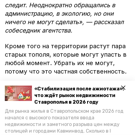
следит. Неоднократно обращались в
администрацию, в экологию, но они
ничего не могут сделать», — рассказал
собеседник агентства.
Кроме того на территории растут пара
старых тополя, которые могут упасть в
любой момент. Убрать их не могут,
потому что это частная собственность.
В администрации Кисловодска
«Стабилизация после ажиотажа»:
рассказали, что о проблеме знают, но
что ждёт рынок недвижимости
Ставрополья в 2026 году
связаться с владелицей не получается.
Для рынка жилья в Ставропольском крае 2026 год
Она проживает в соседней республике.
начался с высокого показателя ввода
Решать ситуация планируют через суд.
недвижимости и заметного разрыва цен между
столицей и городами Кавминвод. Сколько в I