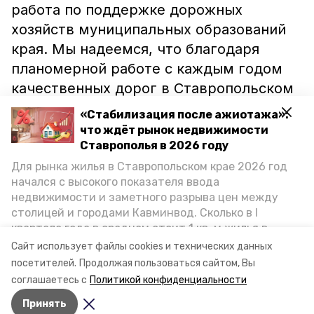
работа по поддержке дорожных
хозяйств муниципальных образований
края. Мы надеемся, что благодаря
планомерной работе с каждым годом
качественных дорог в Ставропольском
крае будет все больше, -
«Стабилизация после ажиотажа»:
прокомментировал региональный
что ждёт рынок недвижимости
министр Евгений Штепа.
Ставрополья в 2026 году
Для рынка жилья в Ставропольском крае 2026 год
начался с высокого показателя ввода
Тем временем в селе Шведино
недвижимости и заметного разрыва цен между
планируют
благоустроить аллею по
столицей и городами Кавминвод. Сколько в I
улице Ленина и отремонтировать
квартале года в среднем стоит 1 кв. м жилья в
участок дороги Шведино – Малые
городах и округах региона, как изменился спрос на
Сайт использует файлы cookies и технических данных
первичку и вторичку, какова себестоимость
Ягуры.
посетителей.
Продолжая пользоваться сайтом, Вы
стройки собственного жилья в этом году и какие
соглашаетесь с
Политикой конфиденциальности
прогнозы о стоимости квадратных метров дают
Принять
эксперты, выясняла корреспондент «Победы26».
Авторы:
Людмила Сухотченко