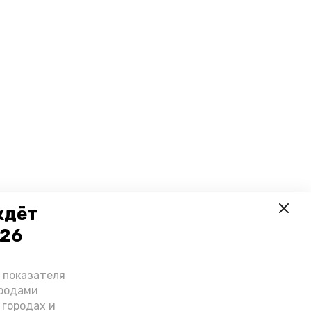
ждёт
026
о показателя
ородами
 городах и