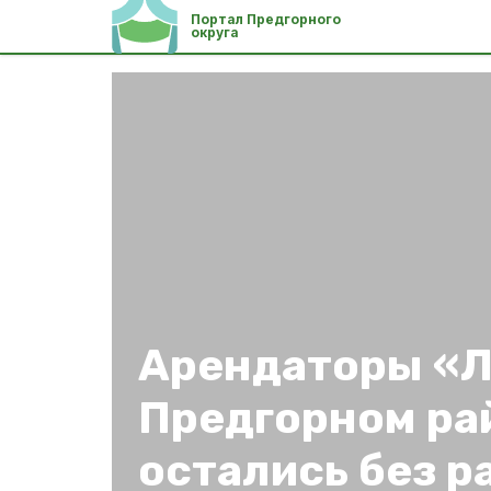
Портал Предгорного
округа
Арендаторы «Л
Предгорном ра
остались без р