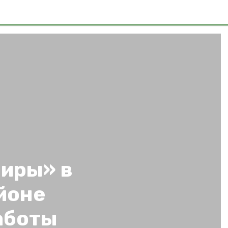
иры» в
йоне
аботы