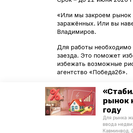
«Или мы закроем рынок и
заражённых. Или вы нав
Владимиров.
Для работы необходимо 
заезда. Это поможет из
избежать возможные ри
агентство «Победа26».
При этом в Предгорном 
«Стаби
коронавирусом. По мнен
рынок 
нарушения правил профи
году
распространения инфекц
Для рынка жи
ввода недви
Ранее сообщалось, что 
Кавминвод. С