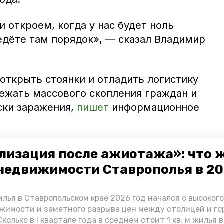
 откроем, когда у нас будет ноль
едёте там порядок», — сказал Владимир
открыть стоянки и отладить логистику
бежать массового скопления граждан и
ски заражения,
пишет
информационное
районе фиксируется рост числа больных с
лизация после ажиотажа»: что 
ию губернатор, скачок произошёл из-за
недвижимости Ставрополья в 2
лактики и внутрисемейного
ии.
лья в Ставропольском крае 2026 год начался с высоког
жимости и заметного разрыва цен между столицей и г
собственники рынка «Лира»
снизили
колько в I квартале года в среднем стоит 1 кв. м жилья в