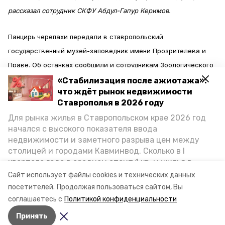
рассказал сотрудник СКФУ Абдул-Гапур Керимов.
Панцирь черепахи передали в ставропольский
государственный музей-заповедник имени Прозрителева и
Праве. Об останках сообщили и сотрудникам Зоологического
института РАН. И уже скоро питерские ученые вынесут
«Стабилизация после ажиотажа»:
что ждёт рынок недвижимости
экспертное заключение об уникальности ставропольской
Ставрополья в 2026 году
находки.
Для рынка жилья в Ставропольском крае 2026 год
начался с высокого показателя ввода
недвижимости и заметного разрыва цен между
столицей и городами Кавминвод. Сколько в I
А между тем в Железноводске устроили нелегальную свалку
квартале года в среднем стоит 1 кв. м жилья в
городах и округах региона, как изменился спрос на
в лесном массиве. Свидетелями инцидента
стали
местные
Сайт использует файлы cookies и технических данных
первичку и вторичку, какова себестоимость
посетителей.
Продолжая пользоваться сайтом, Вы
жители.
стройки собственного жилья в этом году и какие
соглашаетесь с
Политикой конфиденциальности
прогнозы о стоимости квадратных метров дают
Принять
эксперты, выясняла корреспондент «Победы26».
Авторы:
Алексей Прус