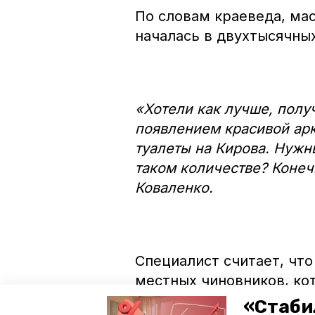
По словам краеведа, ма
началась в двухтысячных
«Хотели как лучше, полу
появлением красивой арк
туалеты на Кирова. Нужн
таком количестве? Конеч
Коваленко.
Специалист считает, чт
местных чиновников, кот
работы исторический об
«Стаби