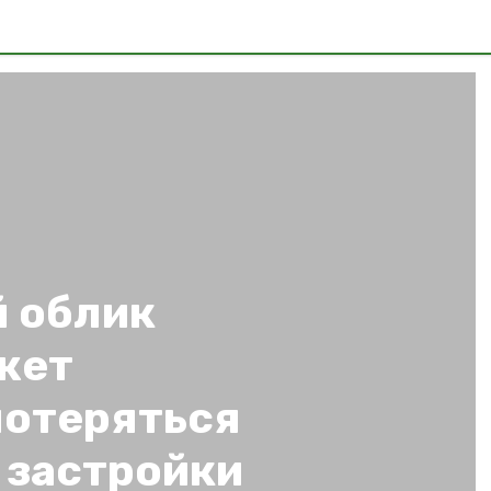
 облик
жет
потеряться
 застройки