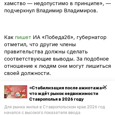
хамство — недопустимо в принципе», —
подчеркнул Владимир Владимиров.
Как
пишет
ИА «Победа26», губернатор
отметил, что другие члены
правительства должны сделать
соответствующие выводы. За подобное
отношение к людям они могут лишиться
своей должности.
«Стабилизация после ажиотажа»:
что ждёт рынок недвижимости
«Кто этого не понимает — с тем будем
Ставрополья в 2026 году
расставаться. Всех коллег попросил
Для рынка жилья в Ставропольском крае 2026 год
начался с высокого показателя ввода
сделать вывод из этой ситуации», —