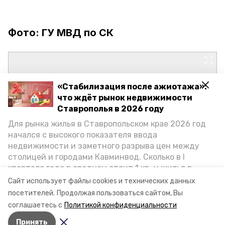
Фото: ГУ МВД по СК
«Стабилизация после ажиотажа»:
что ждёт рынок недвижимости
Ставрополья в 2026 году
Для рынка жилья в Ставропольском крае 2026 год
начался с высокого показателя ввода
недвижимости и заметного разрыва цен между
столицей и городами Кавминвод. Сколько в I
квартале года в среднем стоит 1 кв. м жилья в
городах и округах региона, как изменился спрос на
Сайт использует файлы cookies и технических данных
первичку и вторичку, какова себестоимость
посетителей.
Продолжая пользоваться сайтом, Вы
стройки собственного жилья в этом году и какие
соглашаетесь с
Политикой конфиденциальности
прогнозы о стоимости квадратных метров дают
Принять
эксперты, выясняла корреспондент «Победы26».
Авторы:
Сергей Гаврилюк