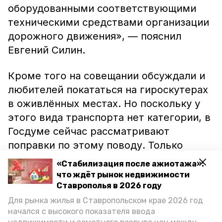
оборудованными соответствующими
техническими средствами организации
дорожного движения», — пояснил
Евгений Силин.
Кроме того на совещании обсуждали и
любителей покататься на гироскутерах
в оживлённых местах. Но поскольку у
этого вида транспорта нет категории, в
Госдуме сейчас рассматривают
поправки по этому поводу. Только
после этого в Кисловодске смогут
«Стабилизация после ажиотажа»:
вводить возможные ограничения для
что ждёт рынок недвижимости
электрических средств передвижения,
Ставрополья в 2026 году
пишет ИА «Победа26».
Для рынка жилья в Ставропольском крае 2026 год
начался с высокого показателя ввода