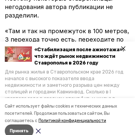
негодования автора публикации не
разделили.
«Там и так на промежуток в 100 метров,
3 перехода точно есть, переходите по
другой, если там боитесь», – пишет
«Стабилизация после ажиотажа»:
один из комментаторов.
что ждёт рынок недвижимости
Ставрополья в 2026 году
Ранее пятигорчане
пожаловались
на
Для рынка жилья в Ставропольском крае 2026 год
начался с высокого показателя ввода
автомобилистов, которые ездят по
недвижимости и заметного разрыва цен между
склонам Машука. Оказалось, что это
не
столицей и городами Кавминвод. Сколько в I
является
нарушением.
квартале года в среднем стоит 1 кв. м жилья в
городах и округах региона, как изменился спрос на
Сайт использует файлы cookies и технических данных
первичку и вторичку, какова себестоимость
Фото: govorun26
посетителей.
Продолжая пользоваться сайтом, Вы
стройки собственного жилья в этом году и какие
соглашаетесь с
Политикой конфиденциальности
прогнозы о стоимости квадратных метров дают
Принять
эксперты, выясняла корреспондент «Победы26».
Авторы:
Александра Васильева