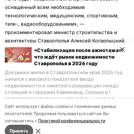
оснащённый всем необходимым
технологическим, медицинским, спортивным,
теле-, видеооборудованием», —
прокомментировал министр строительства и
архитектуры Ставрополья Алексей Когарлыцкий.
«Стабилизация после ажиотажа»:
Глава ведомства подчеркнул, что губернатор
что ждёт рынок недвижимости
Ставрополья в 2026 году
Владимир Владимиров обозначил ряд требований
Для рынка жилья в Ставропольском крае 2026 год
к подрядчику, например, он должен сохранить
начался с высокого показателя ввода
зелёный массив на выбранном участке.
недвижимости и заметного разрыва цен между
столицей и городами Кавминвод. Сколько в I
Ранее сообщалось, что строительство центра
квартале года в среднем стоит 1 кв. м жилья в
зимних и летних видов спорта
запланировано
на
городах и округах региона, как изменился спрос на
Сайт использует файлы cookies и технических данных
первичку и вторичку, какова себестоимость
2020–2023 годы.
посетителей.
Продолжая пользоваться сайтом, Вы
стройки собственного жилья в этом году и какие
соглашаетесь с
Политикой конфиденциальности
прогнозы о стоимости квадратных метров дают
Принять
эксперты, выясняла корреспондент «Победы26».
Авторы:
Сергей Гаврилюк