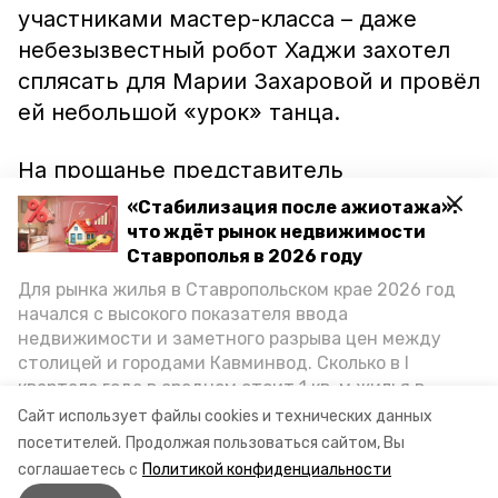
участниками мастер-класса – даже
небезызвестный робот Хаджи захотел
сплясать для Марии Захаровой и провёл
ей небольшой «урок» танца.
На прощанье представитель
российского МИДа пообещала
«Стабилизация после ажиотажа»:
обязательно снова приехать на
что ждёт рынок недвижимости
Ставрополья в 2026 году
молодёжный форум в Пятигорск и к
Для рынка жилья в Ставропольском крае 2026 год
тому времени научиться танцевать ещё
начался с высокого показателя ввода
лучше.
недвижимости и заметного разрыва цен между
столицей и городами Кавминвод. Сколько в I
Фото: Родион Колчанов/Победа26
квартале года в среднем стоит 1 кв. м жилья в
городах и округах региона, как изменился спрос на
Сайт использует файлы cookies и технических данных
первичку и вторичку, какова себестоимость
Видео: Евгений Кайбе/Победа26
посетителей.
Продолжая пользоваться сайтом, Вы
стройки собственного жилья в этом году и какие
соглашаетесь с
Политикой конфиденциальности
прогнозы о стоимости квадратных метров дают