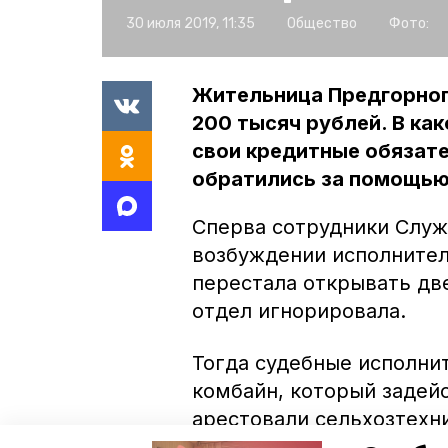
30 июля 2019, 11:35
Общество
Фото:
Жительница Предгорног
200 тысяч рублей. В ка
свои кредитные обязате
обратились за помощью
Сперва сотрудники Слу
возбуждении исполнител
перестала открывать две
отдел игнорировала.
Тогда судебные исполни
комбайн, который задейс
арестовали сельхозтехни
неплательщице почтой.