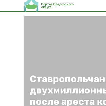
Портал Предгорного
округа
Ставропольчан
двухмиллионны
после ареста к