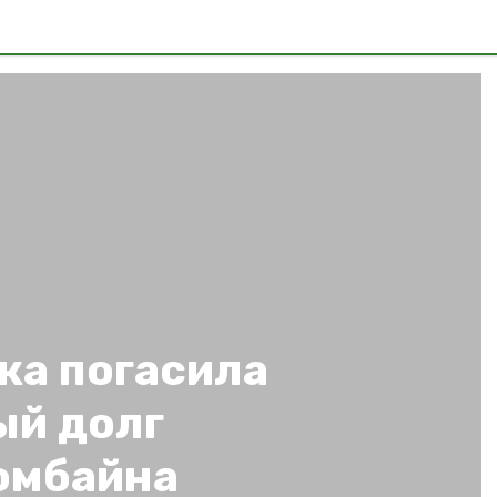
ка погасила
й долг
омбайна