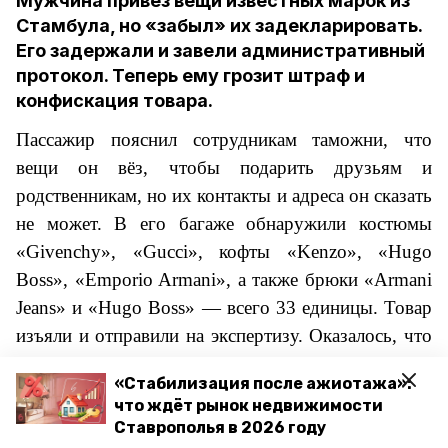
Мужчина привёз вещи известных марок из
Стамбула, но «забыл» их задекларировать.
Его задержали и завели административный
протокол. Теперь ему грозит штраф и
конфискация товара.
Пассажир пояснил сотрудникам таможни, что
вещи он вёз, чтобы подарить друзьям и
родственникам, но их контакты и адреса он сказать
не может. В его багаже обнаружили костюмы
«Givenchy», «Gucci», кофты «Kenzo», «Hugo
Boss», «Emporio Armani», а также брюки «Armani
Jeans» и «Hugo Boss» — всего 33 единицы. Товар
изъяли и отправили на экспертизу. Оказалось, что
вещи поддельные и их рыночная стоимость
«Стабилизация после ажиотажа»:
составляет чуть больше 40 тысяч рублей. Теперь
что ждёт рынок недвижимости
пассажиру придётся ответить ещё и за
Ставрополья в 2026 году
использование чужого бренда.