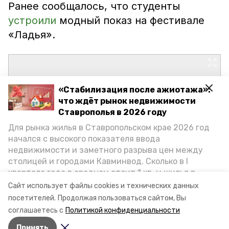
Ранее сообщалось, что студенты
устроили
модный показ на фестивале
«Ладья».
«Стабилизация после ажиотажа»:
что ждёт рынок недвижимости
Ставрополья в 2026 году
Для рынка жилья в Ставропольском крае 2026 год
начался с высокого показателя ввода
недвижимости и заметного разрыва цен между
столицей и городами Кавминвод. Сколько в I
квартале года в среднем стоит 1 кв. м жилья в
городах и округах региона, как изменился спрос на
Сайт использует файлы cookies и технических данных
первичку и вторичку, какова себестоимость
посетителей.
Продолжая пользоваться сайтом, Вы
стройки собственного жилья в этом году и какие
соглашаетесь с
Политикой конфиденциальности
прогнозы о стоимости квадратных метров дают
Принять
эксперты, выясняла корреспондент «Победы26».