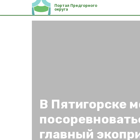
Портал Предгорного
округа
В Пятигорске 
посоревновать
главный экопр