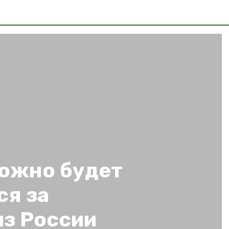
можно будет
ся за
из России