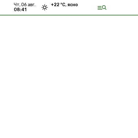
чт, 06 авг.
+
22
°С,
ясно
08:41