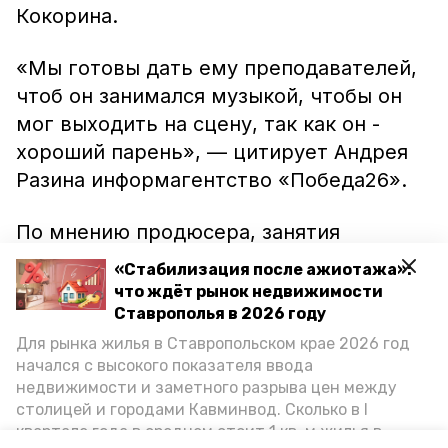
Кокорина.
«Мы готовы дать ему преподавателей,
чтоб он занимался музыкой, чтобы он
мог выходить на сцену, так как он -
хороший парень», — цитирует Андрея
Разина информагентство «Победа26».
По мнению продюсера, занятия
творчеством помогут Кокорину-
«Стабилизация после ажиотажа»:
младшему реабилитироваться после
что ждёт рынок недвижимости
выхода из колонии. И после этого
Ставрополья в 2026 году
парень «не будет ни на кого кидаться».
Для рынка жилья в Ставропольском крае 2026 год
начался с высокого показателя ввода
недвижимости и заметного разрыва цен между
Ранее ставропольских пользователей
столицей и городами Кавминвод. Сколько в I
Instagram покорила маленькая
квартале года в среднем стоит 1 кв. м жилья в