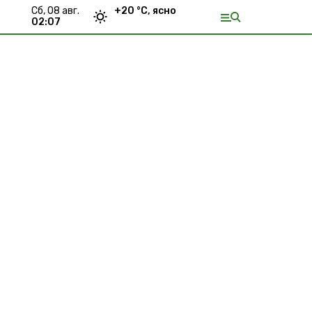
сб, 08 авг.
+
20
°С,
ясно
02:07