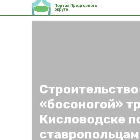
Портал Предгорного
округа
Строительство
«босоногой» т
Кисловодске п
ставропольцам