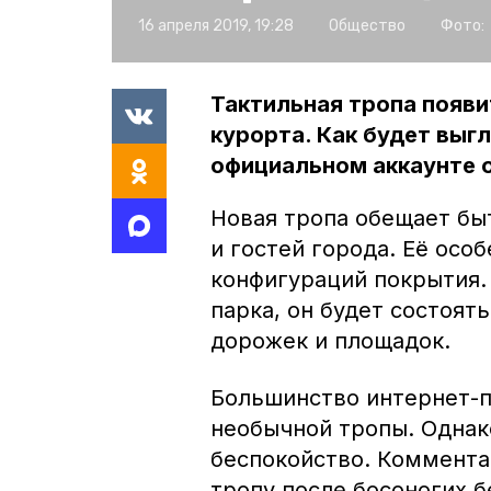
16 апреля 2019, 19:28
Общество
Фото:
Тактильная тропа появи
курорта. Как будет выг
официальном аккаунте о
Новая тропа обещает б
и гостей города. Её осо
конфигураций покрытия.
парка, он будет состоя
дорожек и площадок.
Большинство интернет-
необычной тропы. Однако
беспокойство. Коммента
тропу после босоногих б