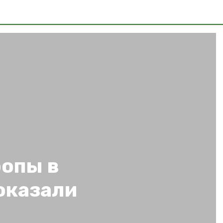
ропы в
оказали