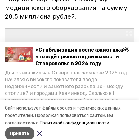
медицинского оборудования на сумму
28,5 миллиона рублей.
«Стабилизация после ажиотажа»:
что ждёт рынок недвижимости
Ставрополья в 2026 году
Для рынка жилья в Ставропольском крае 2026 год
начался с высокого показателя ввода
недвижимости и заметного разрыва цен между
столицей и городами Кавминвод. Сколько в I
квартале года в среднем стоит 1 кв. м жилья в
городах и округах региона, как изменился спрос на
Сайт использует файлы cookies и технических данных
первичку и вторичку, какова себестоимость
посетителей.
Продолжая пользоваться сайтом, Вы
стройки собственного жилья в этом году и какие
соглашаетесь с
Политикой конфиденциальности
прогнозы о стоимости квадратных метров дают
Принять
эксперты, выясняла корреспондент «Победы26».
Авторы:
Ольга Самсонова