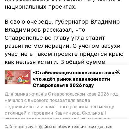
национальных проектах.
В свою очередь, губернатор Владимир
Владимиров рассказал, что
Ставрополье во главу угла ставит
развитие мелиорации. С учётом засухи
участие в таком проекте придётся краю
как нельзя кстати. В общей сумме
регион направил более сотни
«Стабилизация после ажиотажа»:
предложений комплексного развития
что ждёт рынок недвижимости
инфраструктуры.
Ставрополья в 2026 году
Для рынка жилья в Ставропольском крае 2026 год
начался с высокого показателя ввода
Ранее сообщалось, что губернатор
недвижимости и заметного разрыва цен между
Владимир Владимиров
обсуждал
столицей и городами Кавминвод. Сколько в I
развитие строительного комплекса
квартале года в среднем стоит 1 кв. м жилья в
региона с министром строительства
городах и округах региона, как изменился спрос на
Сайт использует файлы cookies и технических данных