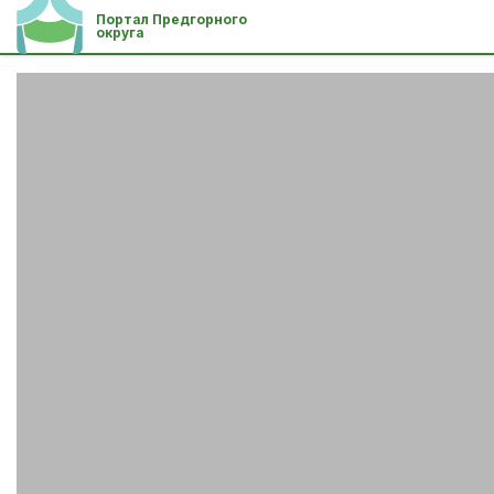
Портал Предгорного
округа