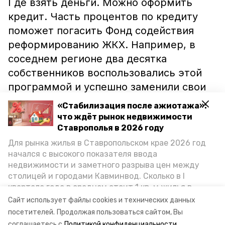
Где взять деньги. Можно оформить
кредит. Часть процентов по кредиту
поможет погасить Фонд содействия
реформированию ЖКХ. Например, в
соседнем регионе два десятка
собственников воспользовались этой
программой и успешно заменили свои
старые лифты.
«Стабилизация после ажиотажа»:
что ждёт рынок недвижимости
Еще один способ — это замена лифта в
Ставрополья в 2026 году
рассрочку. Сотрудники
Для рынка жилья в Ставропольском крае 2026 год
начался с высокого показателя ввода
лифтостроительной компании готовы
недвижимости и заметного разрыва цен между
пойти навстречу и оказать такую
столицей и городами Кавминвод. Сколько в I
услугу. Министерство ЖКХ края сейчас
квартале года в среднем стоит 1 кв. м жилья в
занимается разработкой механизма
городах и округах региона, как изменился спрос на
Сайт использует файлы cookies и технических данных
первичку и вторичку, какова себестоимость
такой рассрочки.
посетителей.
Продолжая пользоваться сайтом, Вы
стройки собственного жилья в этом году и какие
соглашаетесь с
Политикой конфиденциальности