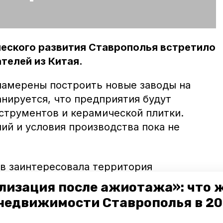
еского развития Ставрополья встретило
телей из Китая.
амерены построить новые заводы на
нируется, что предприятия будут
струментов и керамической плитки.
й и условия производства пока не
ов заинтересовала территория
в Невинномысске, где много налоговых
лизация после ажиотажа»: что 
недвижимости Ставрополья в 2
встречи были обсуждены возможности