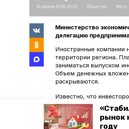
10 апреля 2018, 21:30
Общество
Фото:
Министерство экономич
делегацию предпринима
Иностранные компании н
территории региона. Пла
заниматься выпуском ин
Объем денежных вложени
раскрываются.
Известно, что инвестор
опережающего развития 
«Стаби
льгот.
рынок 
году
- В частности, в ходе 