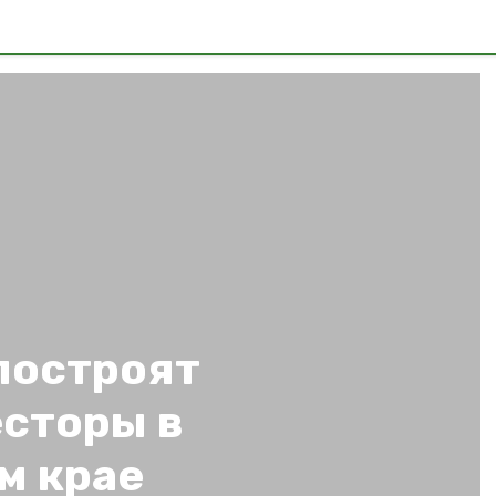
построят
есторы в
м крае