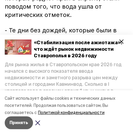
поводом того, что вода ушла от
критических отметок.
- Те дни без дождей, которые были в
начале месяца, привели к тому, что
«Стабилизация после ажиотажа»:
уровни воды на всех гидрологических
что ждёт рынок недвижимости
постах ниже неблагоприятных и
Ставрополья в 2026 году
опасных отметок. Пошел резкий спад
Для рынка жилья в Ставропольском крае 2026 год
начался с высокого показателя ввода
воды во всех реках на территории
недвижимости и заметного разрыва цен между
Ставропольского края, паводковая
столицей и городами Кавминвод. Сколько в I
ситуация достаточно спокойная, -
квартале года в среднем стоит 1 кв. м жилья в
приводит слова метеоролога агентство
городах и округах региона, как изменился спрос на
Сайт использует файлы cookies и технических данных
первичку и вторичку, какова себестоимость
«ТАСС».
посетителей.
Продолжая пользоваться сайтом, Вы
стройки собственного жилья в этом году и какие
соглашаетесь с
Политикой конфиденциальности
прогнозы о стоимости квадратных метров дают
Принять
эксперты, выясняла корреспондент «Победы26».
Авторы:
Иван Ставропольский