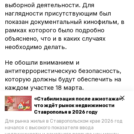
выборной деятельности. Для
наглядности присутствующим был
показан документальный кинофильм, в
рамках которого было подробно
объяснено, что и в каких случаях
необходимо делать.
Не обошли вниманием и
антитеррористическую безопасность,
которую должны будут обеспечить на
каждом участке 18 марта.
«Стабилизация после ажиотажа»:
В администрации напомнили, что в день
что ждёт рынок недвижимости
голосования на выборах Президента
Ставрополья в 2026 году
Российской Федерации в округе будут
Для рынка жилья в Ставропольском крае 2026 год
начался с высокого показателя ввода
действовать шестьдесят семь