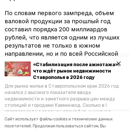
По словам первого зампреда, объем
валовой продукции за прошлый год
составил порядка 200 миллиардов
рублей, что является одним из лучших
результатов не только в южном
направлении, но и по всей Российской
Федерации. Для сравнения Николай
«Стабилизация после ажиотажа»:
Великдань предоставил статистику
что ждёт рынок недвижимости
семнадцатилетней давности, где
Ставрополья в 2026 году
результаты был в десять раз ниже.
Для рынка жилья в Ставропольском крае 2026 год
начался с высокого показателя ввода
недвижимости и заметного разрыва цен между
Залогом всего этого успеха стало
столицей и городами Кавминвод. Сколько в I
взаимодействие Агропромобъединения,
квартале года в среднем стоит 1 кв. м жилья в
Профсоюза ПАК региональной власти,
городах и округах региона, как изменился спрос на
Сайт использует файлы cookies и технических данных
первичку и вторичку, какова себестоимость
заметил чиновник.
посетителей.
Продолжая пользоваться сайтом, Вы