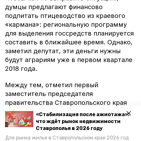
думцы предлагают финансово
подпитать птицеводство из краевого
«кармана»: региональную программу
для выделения госсредств планируется
составить в ближайшее время. Однако,
заметил депутат, эти деньги нужны
будут аграриям уже в первом квартале
2018 года.
Между тем, отметил первый
заместитель председателя
правительства Ставропольского края
Николай Великдань, птицефабрики не
«Стабилизация после ажиотажа»:
находятся в кризисном положении, но
что ждёт рынок недвижимости
кабинет министров уже изыскивает
Ставрополья в 2026 году
средства на покрытие части затрат для
Для рынка жилья в Ставропольском крае 2026 год