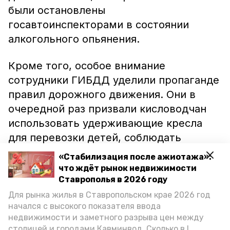
были остановлены
госавтоинспекторами в состоянии
алкогольного опьянения.
Кроме того, особое внимание
сотрудники ГИБДД уделили пропаганде
правил дорожного движения. Они в
очередной раз призвали кисловодчан
использовать удерживающие кресла
для перевозки детей, соблюдать
скоростной режим, носить
«Стабилизация после ажиотажа»:
световозвращающие элементы на
что ждёт рынок недвижимости
одежде и, конечно же, элементарное –
Ставрополья в 2026 году
переходить дорогу исключительно в
Для рынка жилья в Ставропольском крае 2026 год
начался с высокого показателя ввода
положенном для этого места.
недвижимости и заметного разрыва цен между
столицей и городами Кавминвод. Сколько в I