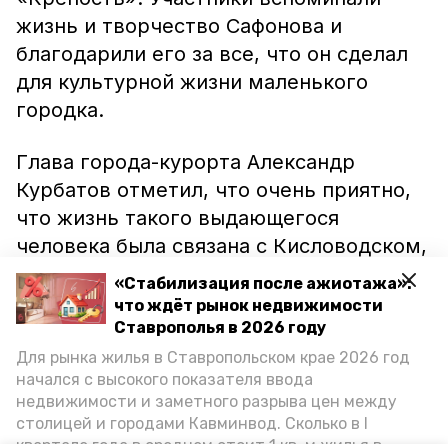
жизнь и творчество Сафонова и
благодарили его за все, что он сделал
для культурной жизни маленького
городка.
Глава города-курорта Александр
Курбатов отметил, что очень приятно,
что жизнь такого выдающегося
человека была связана с Кисловодском,
а председатель местной Думы Любовь
«Стабилизация после ажиотажа»:
Волошина поблагодарила сотрудников
что ждёт рынок недвижимости
музея, что проводят такие вечера, не
Ставрополья в 2026 году
только сохраняя, но и преумножая
Для рынка жилья в Ставропольском крае 2026 год
начался с высокого показателя ввода
культурное наследие города.
недвижимости и заметного разрыва цен между
столицей и городами Кавминвод. Сколько в I
В рамках мероприятия гости возложили
квартале года в среднем стоит 1 кв. м жилья в