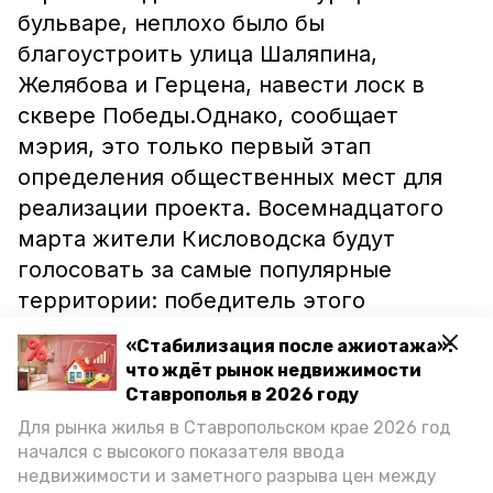
бульваре, неплохо было бы
благоустроить улица Шаляпина,
Желябова и Герцена, навести лоск в
сквере Победы.Однако, сообщает
мэрия, это только первый этап
определения общественных мест для
реализации проекта. Восемнадцатого
марта жители Кисловодска будут
голосовать за самые популярные
территории: победитель этого
голосования будет благоустроен уже до
«Стабилизация после ажиотажа»:
конца текущего года, занявшие второе
что ждёт рынок недвижимости
и третье места – в течение ближайших
Ставрополья в 2026 году
двух лет.По информации источника, в
Для рынка жилья в Ставропольском крае 2026 год
начался с высокого показателя ввода
рамках реализации проекта
недвижимости и заметного разрыва цен между
предусмотрено озеленение,