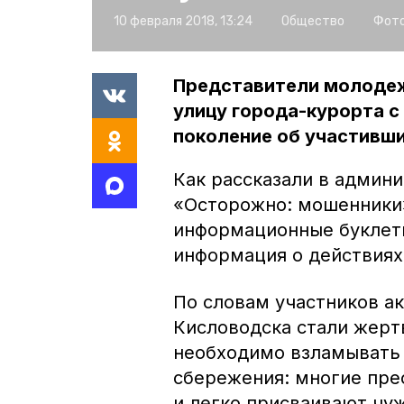
10 февраля 2018, 13:24
Общество
Фото
Представители молодеж
улицу города-курорта с
поколение об участивш
Как рассказали в админи
«Осторожно: мошенники
информационные буклеты
информация о действиях
По словам участников ак
Кисловодска стали жерт
необходимо взламывать 
сбережения: многие пре
и легко присваивают чуж