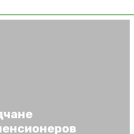
дчане
 пенсионеров