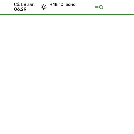
сб, 08 авг.
+
18
°С,
ясно
06:29