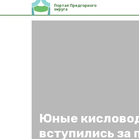
Портал Предгорного
округа
Юные кислово
вступились за