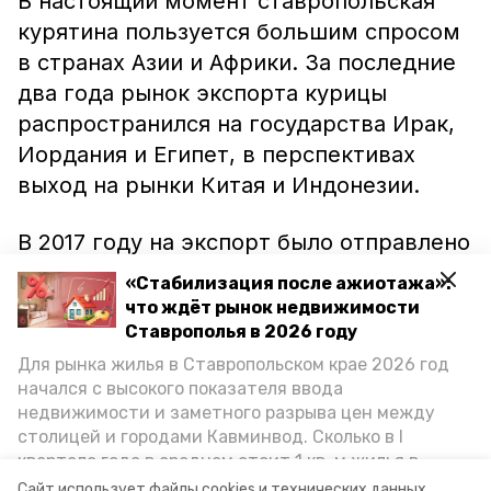
В настоящий момент ставропольская
курятина пользуется большим спросом
в странах Азии и Африки. За последние
два года рынок экспорта курицы
распространился на государства Ирак,
Иордания и Египет, в перспективах
выход на рынки Китая и Индонезии.
В 2017 году на экспорт было отправлено
порядка пятидесяти тысяч тонн
«Стабилизация после ажиотажа»:
ставропольской курятины, что
что ждёт рынок недвижимости
составляет тридцать процентов от
Ставрополья в 2026 году
общего российского экспорта.
Для рынка жилья в Ставропольском крае 2026 год
начался с высокого показателя ввода
недвижимости и заметного разрыва цен между
В текущем году мясо птицы из
столицей и городами Кавминвод. Сколько в I
Ставропольского края станет
квартале года в среднем стоит 1 кв. м жилья в
доступным и в Кубке, заявили в
городах и округах региона, как изменился спрос на
Сайт использует файлы cookies и технических данных