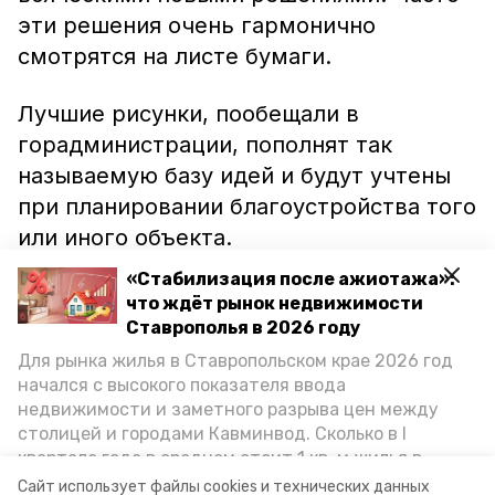
эти решения очень гармонично
смотрятся на листе бумаги.
Лучшие рисунки, пообещали в
горадминистрации, пополнят так
называемую базу идей и будут учтены
при планировании благоустройства того
или иного объекта.
«Стабилизация после ажиотажа»:
Напомним, предложения по
что ждёт рынок недвижимости
благоустройству общественных
Ставрополья в 2026 году
территорий принимаются до 9 февраля.
Для рынка жилья в Ставропольском крае 2026 год
начался с высокого показателя ввода
Победитель народного голосования
недвижимости и заметного разрыва цен между
будет отремонтирован уже в этом году.
столицей и городами Кавминвод. Сколько в I
Объекты, занявшие второе и третье
квартале года в среднем стоит 1 кв. м жилья в
места, смогут преобразиться в
городах и округах региона, как изменился спрос на
Сайт использует файлы cookies и технических данных