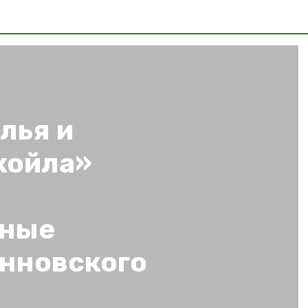
лья и
койла»
нные
нновского