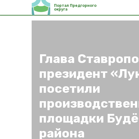
Портал Предгорного
округа
Глава Ставропо
президент «Лу
посетили
производстве
площадки Будё
района