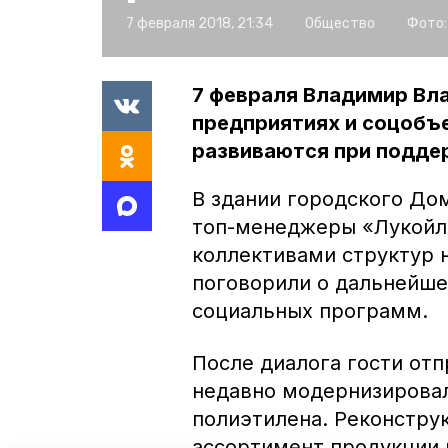
7 февраля 2018, 21:34
Общество
Фото:
7 февраля Владимир Вл
предприятиях и соцобъе
развиваются при подде
В здании городского До
топ-менеджеры «Лукойл
коллективами структур 
поговорили о дальнейше
социальных программ.
После диалога гости отп
недавно модернизировал
полиэтилена. Реконстру
ассортимент продукции 