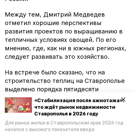
Между тем, Дмитрий Медведев
отметил хорошие перспективы
развития проектов по выращиванию в
тепличных условиях овощей. По его
мнению, где, как ни в южных регионах,
следует развивать это хозяйство.
На встрече было сказано, что на
строительство теплиц на Ставрополье
выделено порядка пятидесяти
миллиардов рублей, все больше
«Стабилизация после ажиотажа»:
инвесторов появляется в регионе.
что ждёт рынок недвижимости
Ставрополья в 2026 году
Владимиров поблагодарил
Для рынка жилья в Ставропольском крае 2026 год
начался с высокого показателя ввода
федеральный центр за помощь в