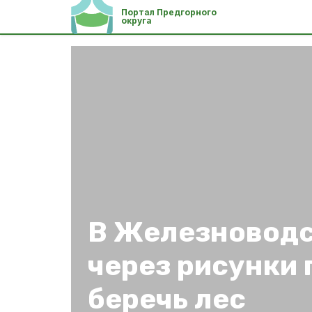
Портал Предгорного
округа
В Железноводс
через рисунки
беречь лес