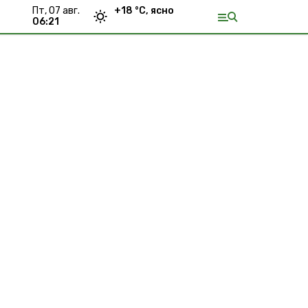
пт, 07 авг.
+
18
°С,
ясно
06:21