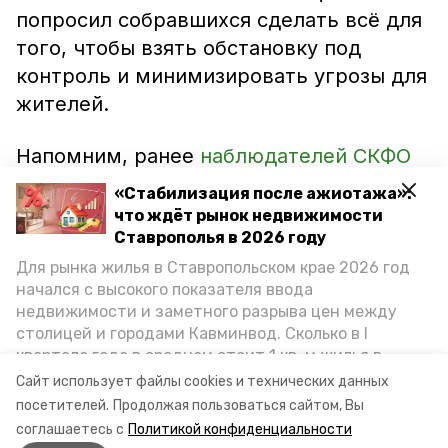
попросил собравшихся сделать всё для
того, чтобы взять обстановку под
контроль и минимизировать угрозы для
жителей.
Напомним, ранее
наблюдателей СКФО
подготовили
к качественной работе на
«Стабилизация после ажиотажа»:
выборах президента. Представители
что ждёт рынок недвижимости
северокавказских регионов приняли
Ставрополья в 2026 году
участие в вебинаре «Национального
Для рынка жилья в Ставропольском крае 2026 год
начался с высокого показателя ввода
общественного мониторинга».
недвижимости и заметного разрыва цен между
столицей и городами Кавминвод. Сколько в I
До этого в городе-курорте
также
квартале года в среднем стоит 1 кв. м жилья в
готовили общественных наблюдателей
городах и округах региона, как изменился спрос на
Сайт использует файлы cookies и технических данных
первичку и вторичку, какова себестоимость
на молодёжном семинаре.
посетителей.
Продолжая пользоваться сайтом, Вы
стройки собственного жилья в этом году и какие
соглашаетесь с
Политикой конфиденциальности
прогнозы о стоимости квадратных метров дают