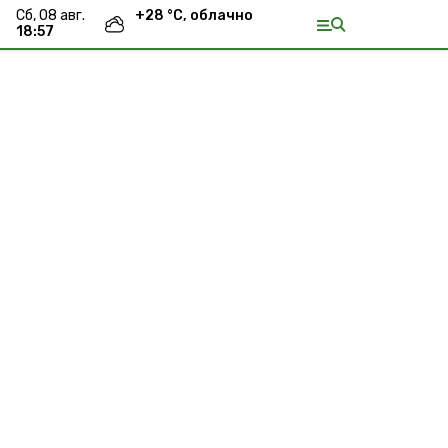
сб, 08 авг.
+
28
°С,
облачно
18:57