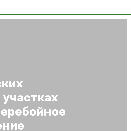
ских
 участках
перебойное
ение