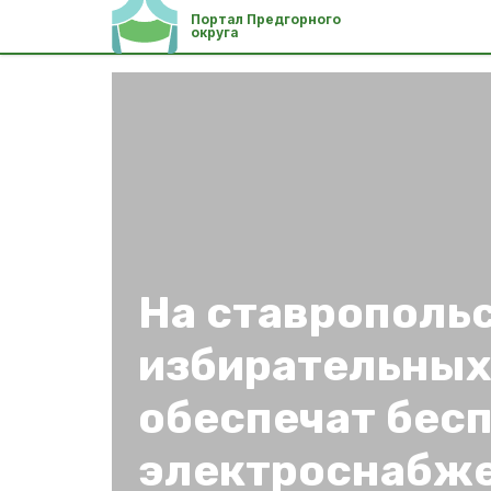
Портал Предгорного
округа
На ставрополь
избирательных
обеспечат бес
электроснабж