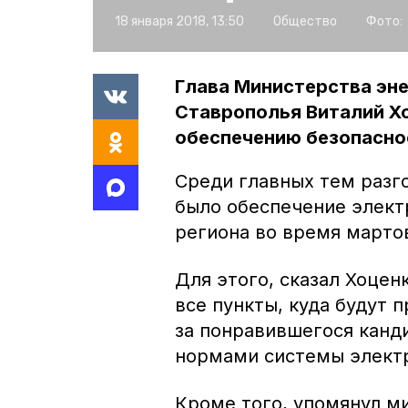
18 января 2018, 13:50
Общество
Фото:
Глава Министерства эне
Ставрополья Виталий Хо
обеспечению безопасно
Среди главных тем разг
было обеспечение элект
региона во время марто
Для этого, сказал Хоцен
все пункты, куда будут 
за понравившегося канди
нормами системы элект
Кроме того, упомянул ми