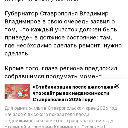
Губернатор Ставрополья Владимир
Владимиров в свою очередь заявил о
том, что каждый участок должен быть
приведен в должное состояние: там,
где необходимо сделать ремонт, нужно
сделать.
Кроме того, глава региона предложил
собравшимся продумать момент
транспортной доставки граждан края к
«Стабилизация после ажиотажа»:
избирательным участкам из населенных
что ждёт рынок недвижимости
пунктов, где невозможно
Ставрополья в 2026 году
проголосовать.
Для рынка жилья в Ставропольском крае 2026 год
начался с высокого показателя ввода
недвижимости и заметного разрыва цен между
Каждый должен видеть, что выборы
столицей и городами Кавминвод. Сколько в I