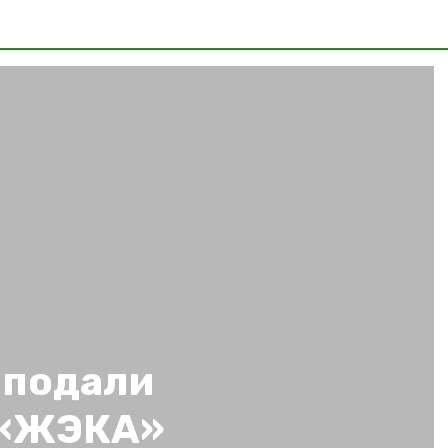
 подали
у «ЖЭКА»