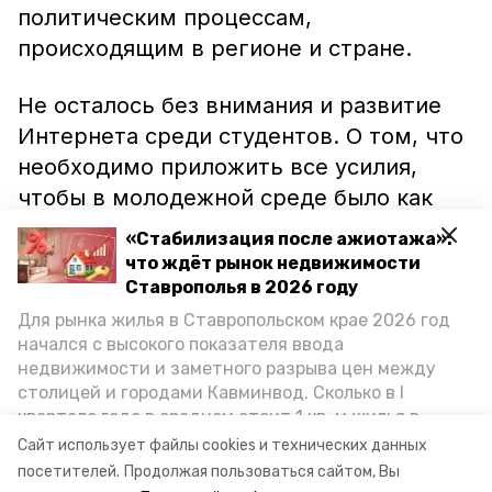
политическим процессам,
происходящим в регионе и стране.
Не осталось без внимания и развитие
Интернета среди студентов. О том, что
необходимо приложить все усилия,
чтобы в молодежной среде было как
можно меньше Интернет-
«Стабилизация после ажиотажа»:
мошенничества и киберпреступлений
что ждёт рынок недвижимости
говорил Геннадий Воробьев.
Ставрополья в 2026 году
Для рынка жилья в Ставропольском крае 2026 год
начался с высокого показателя ввода
Презентовали в рамках конференций
недвижимости и заметного разрыва цен между
«Салон инноваций и достижений вуза в
столицей и городами Кавминвод. Сколько в I
2017 году», после чего участники
квартале года в среднем стоит 1 кв. м жилья в
мероприятия разошлись по
городах и округах региона, как изменился спрос на
Сайт использует файлы cookies и технических данных
первичку и вторичку, какова себестоимость
тематическим симпозиумам.
посетителей.
Продолжая пользоваться сайтом, Вы
стройки собственного жилья в этом году и какие